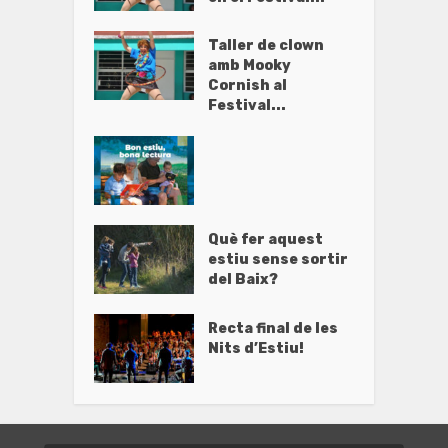
Taller de clown
amb Mooky
Cornish al
Festival...
Què fer aquest
estiu sense sortir
del Baix?
Recta final de les
Nits d’Estiu!