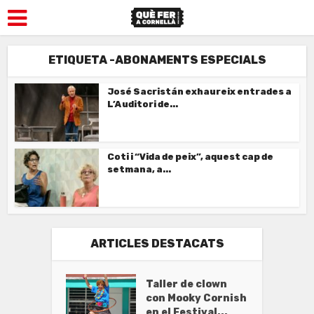
ETIQUETA -ABONAMENTS ESPECIALS
José Sacristán exhaureix entrades a
L’Auditori de...
Coti i “Vida de peix”, aquest cap de
setmana, a...
ARTICLES DESTACATS
Taller de clown
con Mooky Cornish
en el Festival...