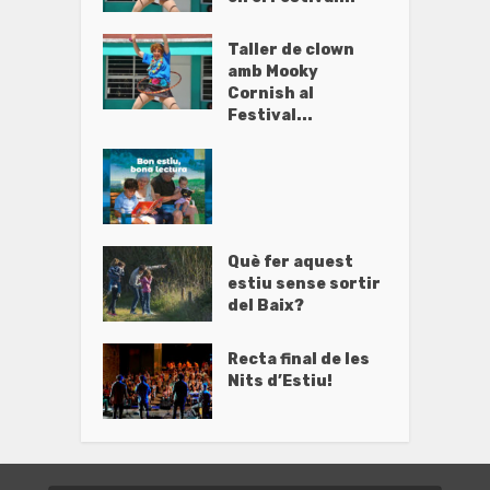
Taller de clown
amb Mooky
Cornish al
Festival...
Què fer aquest
estiu sense sortir
del Baix?
Recta final de les
Nits d’Estiu!