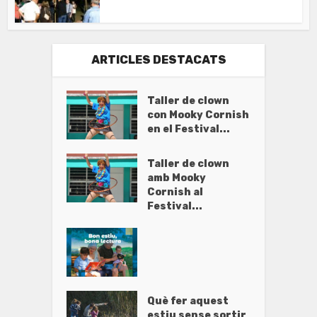
ARTICLES DESTACATS
Taller de clown
con Mooky Cornish
en el Festival...
Taller de clown
amb Mooky
Cornish al
Festival...
Què fer aquest
estiu sense sortir