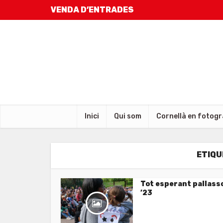
VENDA D’ENTRADES
Inici
Qui som
Cornellà en fotogr
ETIQU
Tot esperant pallass
’23