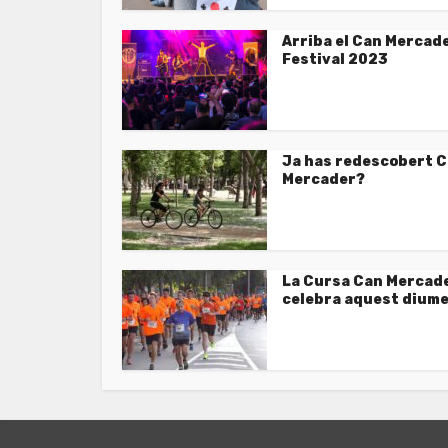
Arriba el Can Mercad
Festival 2023
Ja has redescobert 
Mercader?
La Cursa Can Mercade
celebra aquest dium