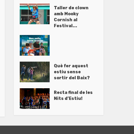
Taller de clown
amb Mooky
Cornish al
Festival...
Què fer aquest
estiu sense
sortir del Baix?
Recta final de les
Nits d’Estiu!