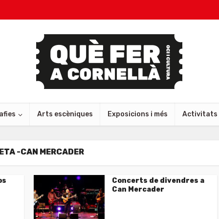
afies
Arts escèniques
Exposicions i més
Activitats
ETA -CAN MERCADER
os
Concerts de divendres a
Can Mercader