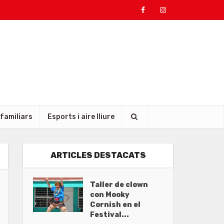
 familiars
Esports i aire lliure
ARTICLES DESTACATS
Taller de clown
con Mooky
Cornish en el
Festival...