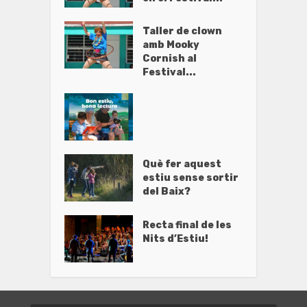
Taller de clown
amb Mooky
Cornish al
Festival...
Què fer aquest
estiu sense sortir
del Baix?
Recta final de les
Nits d’Estiu!