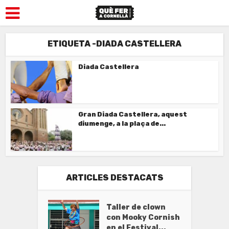
ETIQUETA -DIADA CASTELLERA
Diada Castellera
Gran Diada Castellera, aquest
diumenge, a la plaça de...
ARTICLES DESTACATS
Taller de clown
con Mooky Cornish
en el Festival...