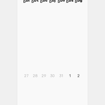
Dl
Dt
Dc
Dj
Dv
Ds
Dg
27
28
29
30
31
1
2