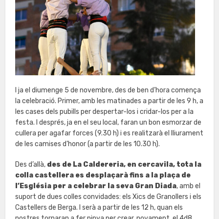
I ja el diumenge 5 de novembre, des de ben d’hora comença
la celebració. Primer, amb les matinades a partir de les 9 h, a
les cases dels pubills per despertar-los i cridar-los per a la
festa. I després, ja en el seu local, faran un bon esmorzar de
cullera per agafar forces (9.30 h) i es realitzarà el lliurament
de les camises d’honor (a partir de les 10.30 h).
Des d’allà,
des de La Caldereria, en cercavila, tota la
colla castellera es desplaçarà fins a la plaça de
l’Església per a celebrar la seva Gran Diada
, amb el
suport de dues colles convidades: els Xics de Granollers i els
Castellers de Berga. I serà a partir de les 12 h, quan els
nostres tornaran a fer pinya per crear, novament, el 4d8,