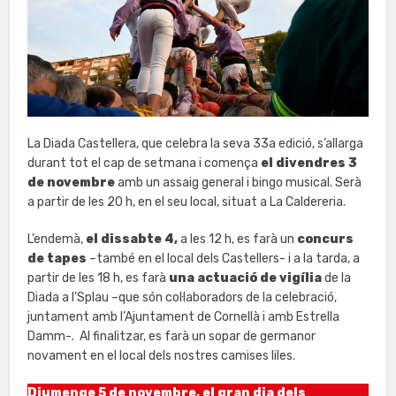
La Diada Castellera, que celebra la seva 33a edició, s’allarga
durant tot el cap de setmana i comença
el divendres 3
de novembre
amb un assaig general i bingo musical. Serà
a partir de les 20 h, en el seu local, situat a La Caldereria.
L’endemà,
el dissabte 4,
a les 12 h, es farà un
concurs
de tapes
–també en el local dels Castellers- i a la tarda, a
partir de les 18 h, es farà
una actuació de vigília
de la
Diada a l’Splau –que són col·laboradors de la celebració,
juntament amb l’Ajuntament de Cornellà i amb Estrella
Damm-. Al finalitzar, es farà un sopar de germanor
novament en el local dels nostres camises liles.
Diumenge 5 de novembre, el gran dia dels