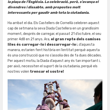
la plaça de l’Església. La celebració, però, s’avança el
divendres i dissabte, amb propostes molt
interessants per gaudir amb tota la ciutadania.
Ha arribat el dia. Els Castellers de Cornellà celebren aquest
cap de setmana la seva Diada Castellera en un grandíssim
moment, després de carregar, el passat 21 d’octubre, el seu
primer 4d8 en 21 anys. Ara,
el gran repte dels camises
liles és carregar-lo i descarregar-lo
i, d’aquesta
manera, estarien fent història en l’entitat perquè aquesta
és una construcció que no s’assolia des de fa dues dècades.
Per aquest motiu, la Diada d’aquest any és tan important i,
per això, necessiten el suport de la ciutadania, perquè els
nostres volen
trencar el sostre!