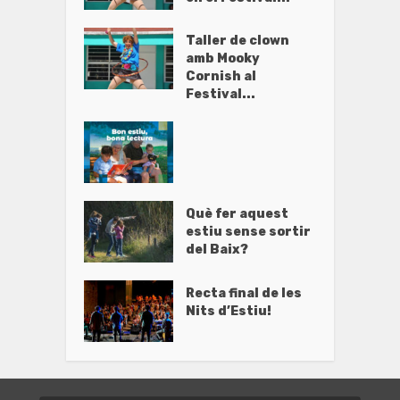
Taller de clown
amb Mooky
Cornish al
Festival...
Què fer aquest
estiu sense sortir
del Baix?
Recta final de les
Nits d’Estiu!