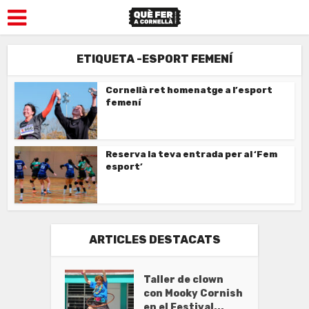
ETIQUETA -ESPORT FEMENÍ
Cornellà ret homenatge a l’esport
femení
Reserva la teva entrada per al ‘Fem
esport’
ARTICLES DESTACATS
Taller de clown
con Mooky Cornish
en el Festival...