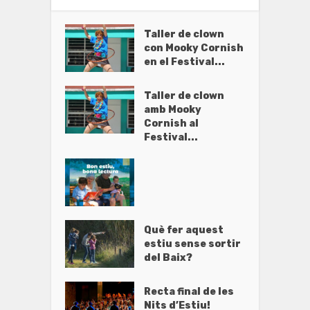
Taller de clown
con Mooky Cornish
en el Festival...
Taller de clown
amb Mooky
Cornish al
Festival...
Què fer aquest
estiu sense sortir
del Baix?
Recta final de les
Nits d’Estiu!