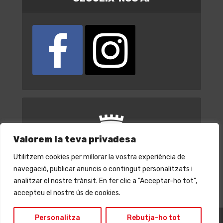
Valorem la teva privadesa
Utilitzem cookies per millorar la vostra experiència de
navegació, publicar anuncis o contingut personalitzats i
analitzar el nostre trànsit. En fer clic a "Acceptar-ho tot",
accepteu el nostre ús de cookies.
Personalitza
Rebutja-ho tot
© Ajuntament de Cornellà de Llobregat 2022 | CIF: P0807200A |