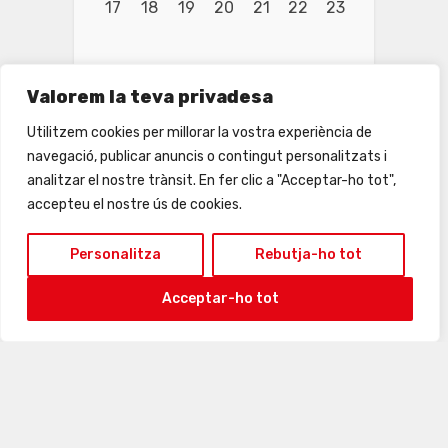
17
18
19
20
21
22
23
Valorem la teva privadesa
Utilitzem cookies per millorar la vostra experiència de
navegació, publicar anuncis o contingut personalitzats i
analitzar el nostre trànsit. En fer clic a "Acceptar-ho tot",
accepteu el nostre ús de cookies.
Personalitza
Rebutja-ho tot
Acceptar-ho tot
24
25
26
27
28
29
30