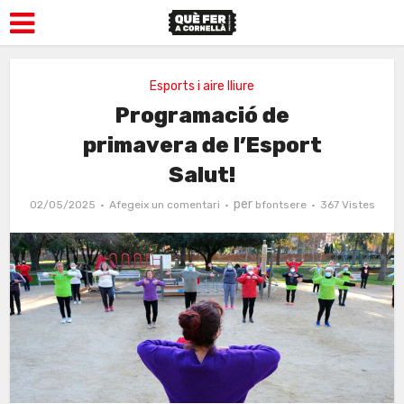
Esports i aire lliure
Programació de
primavera de l’Esport
Salut!
per
02/05/2025
Afegeix un comentari
bfontsere
367 Vistes