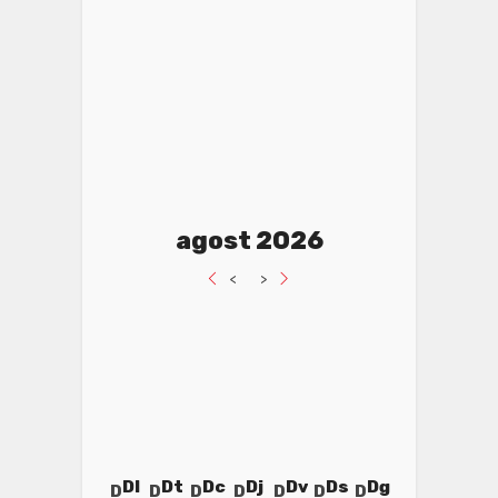
agost 2026
<
>
Dl
Dt
Dc
Dj
Dv
Ds
Dg