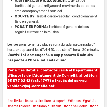
MASTERCLASS SALUDABLE:
Activitat de
tonificació general mitjançant moviments corporals i
amb acompanyament musical.
MOU-TE D9:
Treball cardiovascular i condicionament
físic en general.
POSA’T EN FORMA:
Tonificació general del cos
seguint el ritme de la música.
Les sessions tenen 25 places i una durada aproximada d’1
hora, exceptuant les d’ÀNIM 10, que són d’1 hora i 30 minuts.
L’activitat començarà un cop passats 5 minuts
respecte a l’hora indicada d’inici.
Per a més detalls, contacteu amb el Departament
d’Esports de l’Ajuntament de Cornellà, al telèfon
93 377 02 12 (ext. 1797) o través del correu
vroldanv@aj-cornella.cat
activitat física
aire lliure
esport
fitness
gratuït
parcs i places
saludable
salut
vida saludable
vine