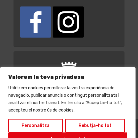
Valorem la teva privadesa
Utilitzem cookies per millorar la vostra experiència de
navegació, publicar anuncis o contingut personalitzats i
analitzar el nostre trànsit. En fer clic a "Acceptar-ho tot",
accepteu el nostre ús de cookies.
Personalitza
Rebutja-ho tot
© Ajuntament de Cornellà de Llobregat 2022 | CIF: P0807200A |
Plaça de l'Església, 1 | 08940 Cornellà de Llobregat | Tel.: 933 770 212