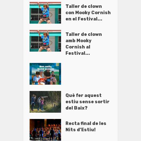
Taller de clown
con Mooky Cornish
en el Festival...
Taller de clown
amb Mooky
Cornish al
Festival...
Què fer aquest
estiu sense sortir
del Baix?
Recta final de les
Nits d’Estiu!