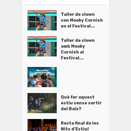
Taller de clown
con Mooky Cornish
en el Festival...
Taller de clown
amb Mooky
Cornish al
Festival...
Què fer aquest
estiu sense sortir
del Baix?
Recta final de les
Nits d’Estiu!