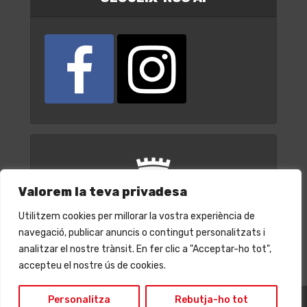
Valorem la teva privadesa
Utilitzem cookies per millorar la vostra experiència de
navegació, publicar anuncis o contingut personalitzats i
analitzar el nostre trànsit. En fer clic a "Acceptar-ho tot",
accepteu el nostre ús de cookies.
Personalitza
Rebutja-ho tot
© Ajuntament de Cornellà de Llobregat 2022 | CIF: P0807200A |