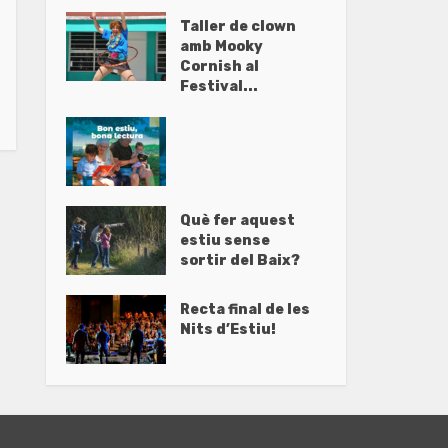
Taller de clown
amb Mooky
Cornish al
Festival...
Què fer aquest
estiu sense
sortir del Baix?
Recta final de les
Nits d’Estiu!