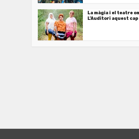
La màgia i el teatre 
L’Auditori aquest cap 