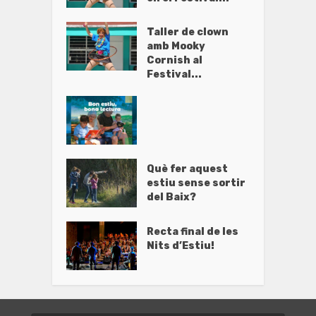
Taller de clown
amb Mooky
Cornish al
Festival...
Què fer aquest
estiu sense sortir
del Baix?
Recta final de les
Nits d’Estiu!