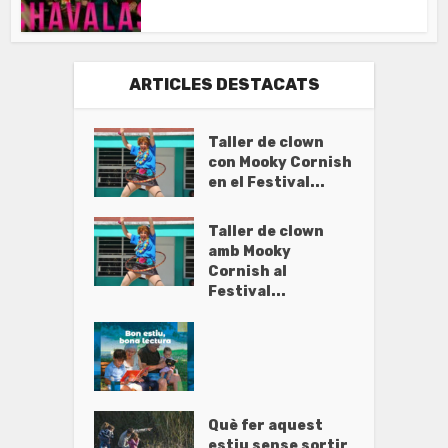
ARTICLES DESTACATS
Taller de clown
con Mooky Cornish
en el Festival...
Taller de clown
amb Mooky
Cornish al
Festival...
Què fer aquest
estiu sense sortir