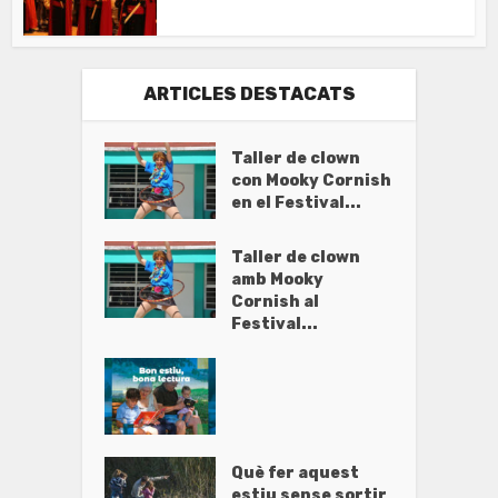
ARTICLES DESTACATS
Taller de clown
con Mooky Cornish
en el Festival...
Taller de clown
amb Mooky
Cornish al
Festival...
Què fer aquest
estiu sense sortir