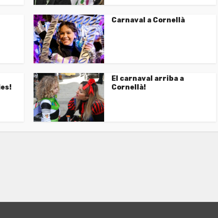
Carnaval a Cornellà
El carnaval arriba a
ies!
Cornellà!