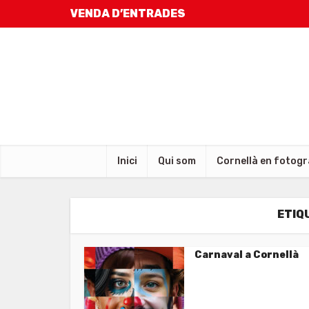
VENDA D’ENTRADES
Inici
Qui som
Cornellà en fotogr
ETIQ
Carnaval a Cornellà