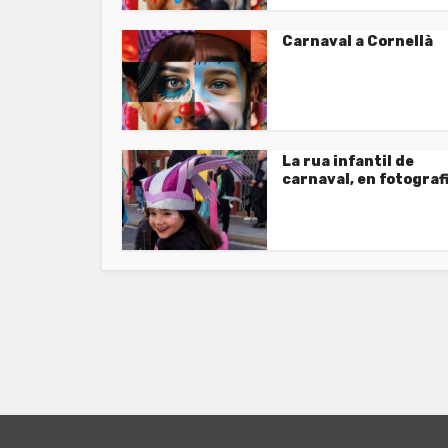
Carnaval a Cornellà
La rua infantil de
carnaval, en fotograf