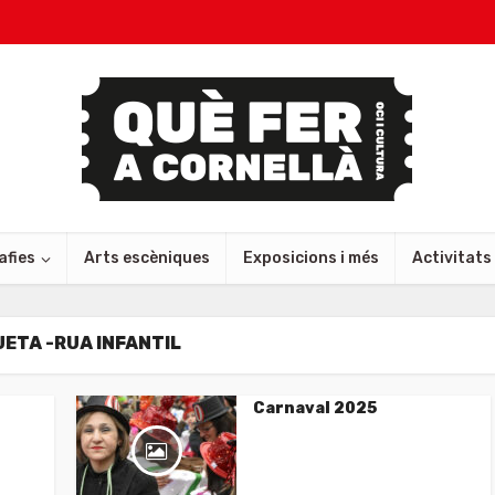
afies
Arts escèniques
Exposicions i més
Activitats
UETA -RUA INFANTIL
Carnaval 2025