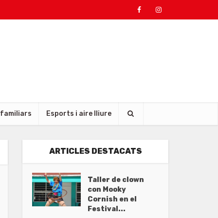
 familiars
Esports i aire lliure
ARTICLES DESTACATS
Taller de clown
con Mooky
Cornish en el
Festival...