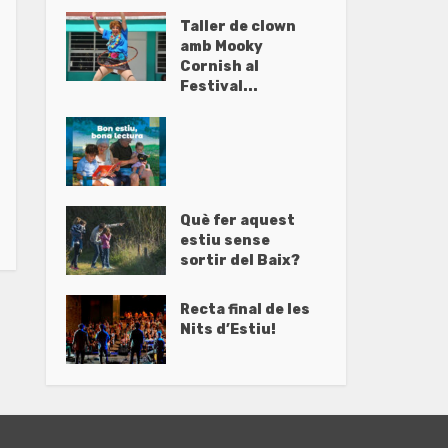
Taller de clown
amb Mooky
Cornish al
Festival...
Què fer aquest
estiu sense
sortir del Baix?
Recta final de les
Nits d’Estiu!