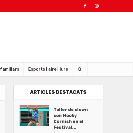
 familiars
Esports i aire lliure
ARTICLES DESTACATS
Taller de clown
con Mooky
Cornish en el
Festival...