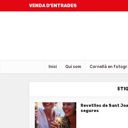
VENDA D’ENTRADES
Inici
Qui som
Cornellà en fotogr
ETI
Revetlles de Sant Jo
segures