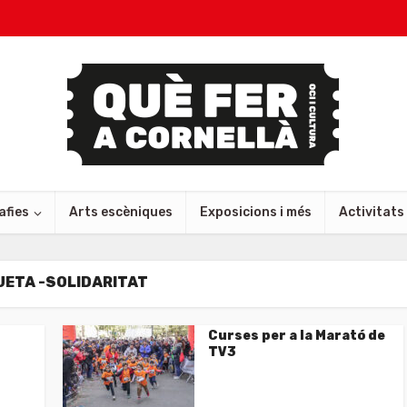
afies
Arts escèniques
Exposicions i més
Activitats
UETA -SOLIDARITAT
Curses per a la Marató de
TV3