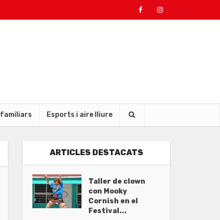
 familiars
Esports i aire lliure
ARTICLES DESTACATS
Taller de clown
con Mooky
Cornish en el
Festival...