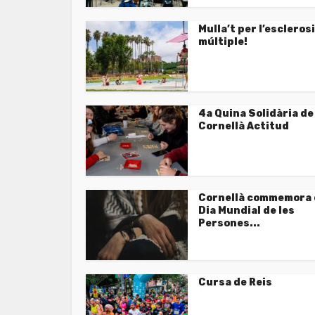
Mulla’t per l’esclerosi
múltiple!
4a Quina Solidària de
Cornellà Actitud
Cornellà commemora 
Dia Mundial de les
Persones...
Cursa de Reis