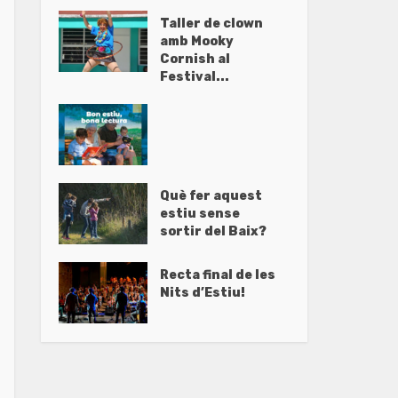
Taller de clown
amb Mooky
Cornish al
Festival...
Què fer aquest
estiu sense
sortir del Baix?
Recta final de les
Nits d’Estiu!