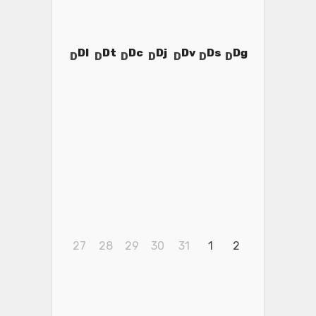
Dl
Dt
Dc
Dj
Dv
Ds
Dg
27
28
29
30
31
1
2