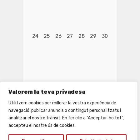
24
25
26
27
28
29
30
Valorem la teva privadesa
Utilitzem cookies per millorar la vostra experiència de
navegació, publicar anuncis o contingut personalitzats i
analitzar el nostre trànsit. En fer clic a "Acceptar-ho tot",
31
1
2
3
4
5
6
accepteu el nostre ús de cookies.