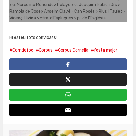
> c. Marcelino Menéndez Pelayo > c. Joaquim Rubió i Ors >
Rambla de Josep Anselm Clavé > Can Rosés > Rius i Taulet >
Vicenç Llivina > ctra. d’Esplugues > pl. de l’Església
Hi esteu tots convidats!
Corndefoc
Corpus
Corpus Cornellà
festa major