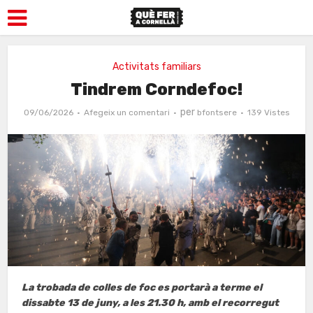
Activitats familiars
Tindrem Corndefoc!
per
09/06/2026
Afegeix un comentari
bfontsere
139 Vistes
La trobada de colles de foc es portarà a terme el
dissabte 13 de juny, a les 21.30 h, amb el recorregut