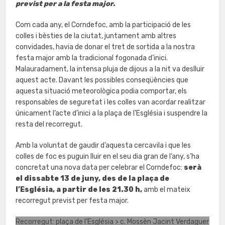
previst per a la festa major.
Com cada any, el Corndefoc, amb la participació de les
colles i bèsties de la ciutat, juntament amb altres
convidades, havia de donar el tret de sortida a la nostra
festa major amb la tradicional fogonada d’inici.
Malauradament, la intensa pluja de dijous a la nit va deslluir
aquest acte. Davant les possibles conseqüències que
aquesta situació meteorològica podia comportar, els
responsables de seguretat i les colles van acordar realitzar
únicament l’acte d’inici a la plaça de l’Església i suspendre la
resta del recorregut.
Amb la voluntat de gaudir d’aquesta cercavila i que les
colles de foc es puguin lluir en el seu dia gran de l’any, s’ha
concretat una nova data per celebrar el Corndefoc:
serà
el dissabte 13 de juny, des de la plaça de
l’Església, a partir de les 21.30 h,
amb el mateix
recorregut previst per festa major.
Recorregut: plaça de l’Església > c. Mossèn Jacint Verdaguer