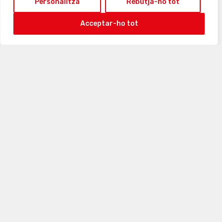
Personalitza
Rebutja-ho tot
Acceptar-ho tot
9 · agost · 2026
Res a mostrar