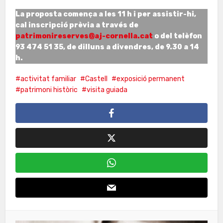
La proposta comença a les 11 h i per assistir-hi,
cal inscripció prèvia a través de
patrimonireserves@aj-cornella.cat
o del telèfon
93 474 51 35, de dilluns a divendres, de 9.30 a 14
h.
activitat familiar
Castell
exposició permanent
patrimoni històric
visita guiada