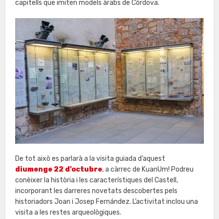
capitells que imiten models àrabs de Còrdova.
De tot això es parlarà a la visita guiada d’aquest
diumenge 22 d’octubre
, a càrrec de KuanUm! Podreu
conèixer la història i les característiques del Castell,
incorporant les darreres novetats descobertes pels
historiadors Joan i Josep Fernández. L’activitat inclou una
visita a les restes arqueològiques.