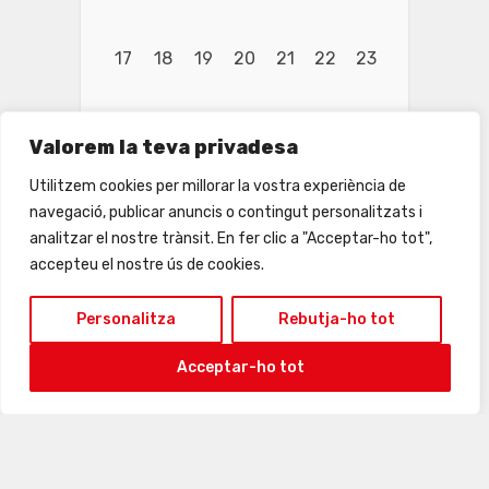
17
18
19
20
21
22
23
Valorem la teva privadesa
Utilitzem cookies per millorar la vostra experiència de
navegació, publicar anuncis o contingut personalitzats i
analitzar el nostre trànsit. En fer clic a "Acceptar-ho tot",
accepteu el nostre ús de cookies.
Personalitza
Rebutja-ho tot
Acceptar-ho tot
24
25
26
27
28
29
30