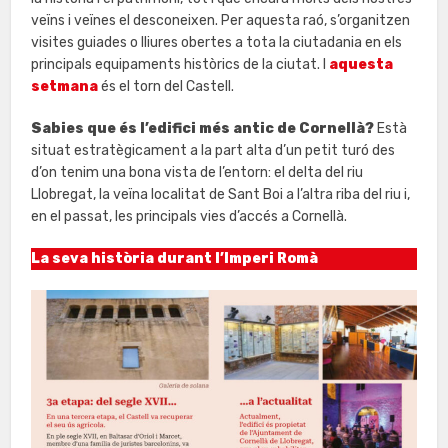
veïns i veïnes el desconeixen. Per aquesta raó, s’organitzen
visites guiades o lliures obertes a tota la ciutadania en els
principals equipaments històrics de la ciutat. I
aquesta
setmana
és el torn del Castell.
Sabies que és l’edifici més antic de Cornellà?
Està
situat estratègicament a la part alta d’un petit turó des
d’on tenim una bona vista de l’entorn: el delta del riu
Llobregat, la veïna localitat de Sant Boi a l’altra riba del riu i,
en el passat, les principals vies d’accés a Cornellà.
La seva història durant l’Imperi Romà