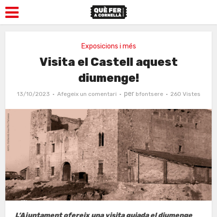
Exposicions i més
Visita el Castell aquest
diumenge!
per
13/10/2023
Afegeix un comentari
bfontsere
260 Vistes
L’Ajuntament ofereix una visita guiada el diumenge