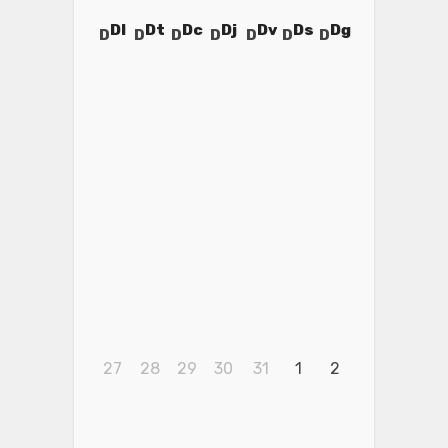
Dl
Dt
Dc
Dj
Dv
Ds
Dg
27
28
29
30
31
1
2