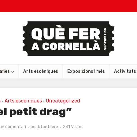
afies
Arts escèniques
Exposicions i més
Activitats
s
Arts escèniques
Uncategorized
•
•
el petit drag”
un comentari
per
bfontsere
231 Vistes