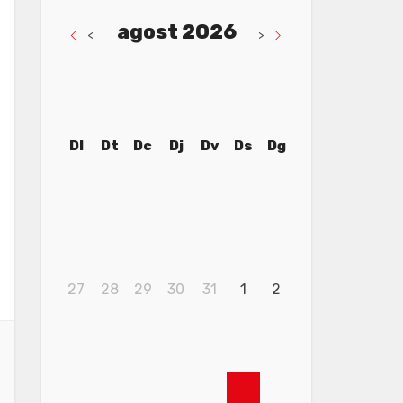
agost 2026
<
>
Dl
Dt
Dc
Dj
Dv
Ds
Dg
27
28
29
30
31
1
2