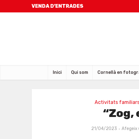
VENDA D’ENTRADES
Inici
Qui som
Cornellà en fotogr
Activitats familiar
“Zog, 
21/04/2023
Afegeix 