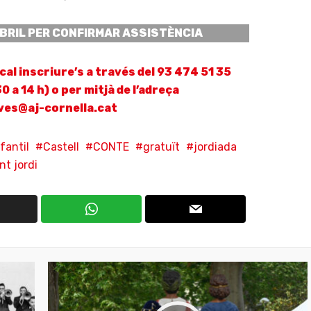
’ABRIL PER CONFIRMAR ASSISTÈNCIA
cal inscriure’s a través del 93 474 51 35
30 a 14 h) o per mitjà de l’adreça
ves@aj-cornella.cat
nfantil
Castell
CONTE
gratuït
jordiada
nt jordi