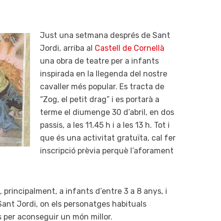
Just una setmana després de Sant
Jordi, arriba al
Castell de Cornellà
una obra de teatre per a infants
inspirada en la llegenda del nostre
cavaller més popular. Es tracta de
“Zog, el petit drag” i es portarà a
terme el diumenge 30 d’abril, en dos
passis, a les 11.45 h i a les 13 h. Tot i
que és una activitat gratuïta, cal fer
inscripció prèvia perquè l’aforament
, principalment, a infants d’entre 3 a 8 anys, i
Sant Jordi, on els personatges habituals
es per aconseguir un món millor.