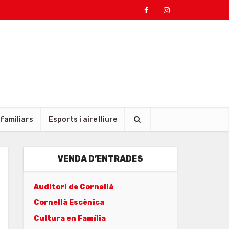
 familiars
Esports i aire lliure
VENDA D’ENTRADES
Auditori de Cornellà
Cornellà Escènica
Cultura en Família