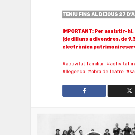
TENIU FINS AL DIJOUS 27 D
IMPORTANT: Per assistir-hi, 
(de dilluns a divendres, de 9.
electrònica patrimonireser
activitat familiar
activitat i
llegenda
obra de teatre
sa