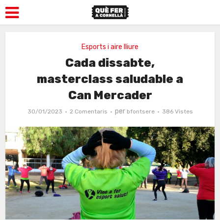
Esports i aire lliure
Cada dissabte,
masterclass saludable a
Can Mercader
per
30/01/2023
2 Comentaris
bfontsere
386 Vistes