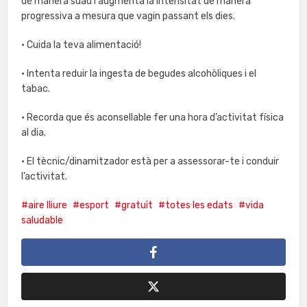
de manera suau i augmenta la intensitat de manera
progressiva a mesura que vagin passant els dies.
• Cuida la teva alimentació!
• Intenta reduir la ingesta de begudes alcohòliques i el
tabac.
• Recorda que és aconsellable fer una hora d’activitat física
al dia.
• El tècnic/dinamitzador està per a assessorar-te i conduir
l’activitat.
aire lliure
esport
gratuït
totes les edats
vida
saludable