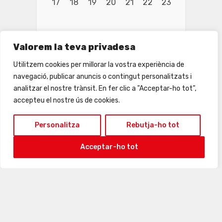
17
18
19
20
21
22
23
Valorem la teva privadesa
Utilitzem cookies per millorar la vostra experiència de
navegació, publicar anuncis o contingut personalitzats i
analitzar el nostre trànsit. En fer clic a "Acceptar-ho tot",
accepteu el nostre ús de cookies.
Personalitza
Rebutja-ho tot
Acceptar-ho tot
24
25
26
27
28
29
30