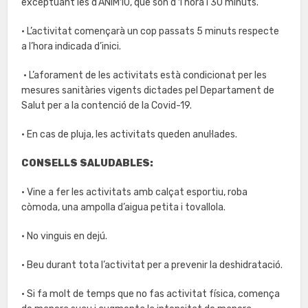
exceptuant les d’ÀNIM10, que són d’1 hora i 30 minuts.
• L’activitat començarà un cop passats 5 minuts respecte
a l’hora indicada d’inici.
• L’aforament de les activitats està condicionat per les
mesures sanitàries vigents dictades pel Departament de
Salut per a la contenció de la Covid-19.
• En cas de pluja, les activitats queden anul·lades.
CONSELLS SALUDABLES:
• Vine a fer les activitats amb calçat esportiu, roba
còmoda, una ampolla d’aigua petita i tovallola.
• No vinguis en dejú.
• Beu durant tota l’activitat per a prevenir la deshidratació.
• Si fa molt de temps que no fas activitat física, comença