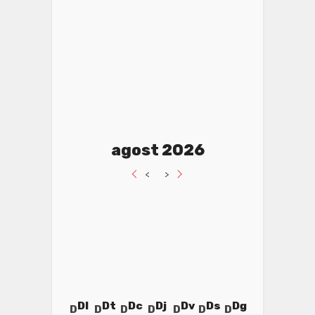
agost 2026
<
>
Dl
Dt
Dc
Dj
Dv
Ds
Dg