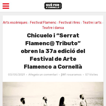
Arts escèniques
Festival Flamenc
Festival i fires
Teatre i arts
•
•
•
•
Teatre i dansa
Chicuelo i “Serrat
Flamenc@ Tributo”
obren la 37a edició del
Festival de Arte
Flamenco a Cornellà
per
03/05/2021
Afegeix un comentari
rosaramos
57 Vistes