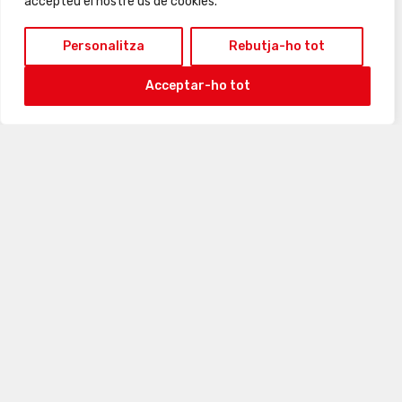
accepteu el nostre ús de cookies.
Personalitza
Rebutja-ho tot
Acceptar-ho tot
31
1
2
3
4
5
6