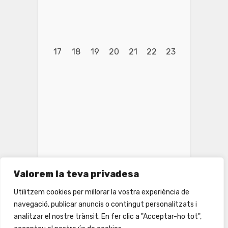
17
18
19
20
21
22
23
Valorem la teva privadesa
Utilitzem cookies per millorar la vostra experiència de
navegació, publicar anuncis o contingut personalitzats i
24
25
26
27
28
29
30
analitzar el nostre trànsit. En fer clic a "Acceptar-ho tot",