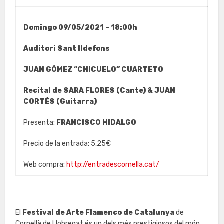
Domingo 09/05/2021 – 18:00h
Auditori Sant Ildefons
JUAN GÓMEZ “CHICUELO” CUARTETO
Recital de SARA FLORES (Cante) & JUAN
CORTÉS (Guitarra)
Presenta:
FRANCISCO HIDALGO
Precio de la entrada: 5,25€
Web compra:
http://entradescornella.cat/
El
Festival de Arte Flamenco de Catalunya
de
Cornellà de Llobregat és un dels més prestigiosos del món