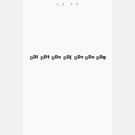
<
>
Dl
Dt
Dc
Dj
Dv
Ds
Dg