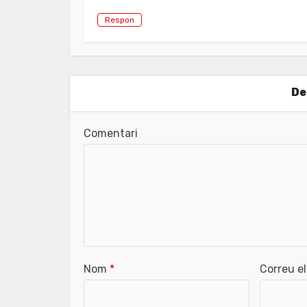
Respon
De
Comentari
Nom
*
Correu e