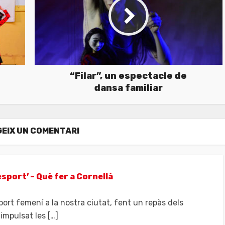
“Filar”, un espectacle de
dansa familiar
EIX UN COMENTARI
esport’ – Què fer a Cornellà
ort femení a la nostra ciutat, fent un repàs dels
impulsat les […]