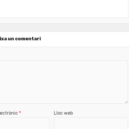
ixa un comentari
lectrònic
*
Lloc web