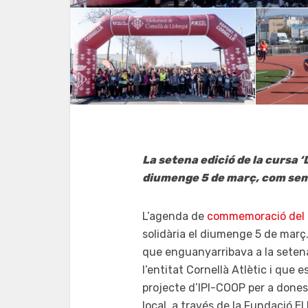
La setena edició de la cursa 
diumenge 5 de març, com sempr
L’agenda de
commemoració del 
solidària el diumenge 5 de març.
que enguanyarribava a la setena
l’entitat Cornellà Atlètic i que
projecte d’IPI-COOP per a dones 
local, a través de la Fundació El 