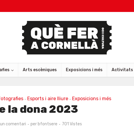
afies
Arts escèniques
Exposicions i més
Activitats
fotografies
Esports i aire lliure
Exposicions i més
•
•
e la dona 2023
 un comentari
per
bfontsere
701 Vistes