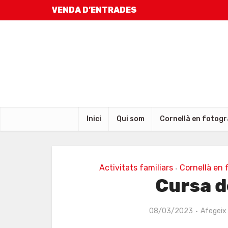
VENDA D’ENTRADES
Inici
Qui som
Cornellà en fotogr
Activitats familiars
Cornellà en 
•
Cursa d
08/03/2023
Afegeix