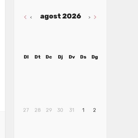
agost 2026
<
>
Dl
Dt
Dc
Dj
Dv
Ds
Dg
27
28
29
30
31
1
2