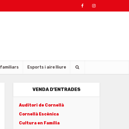
 familiars
Esports i aire lliure
VENDA D’ENTRADES
Auditori de Cornellà
Cornellà Escènica
Cultura en Família