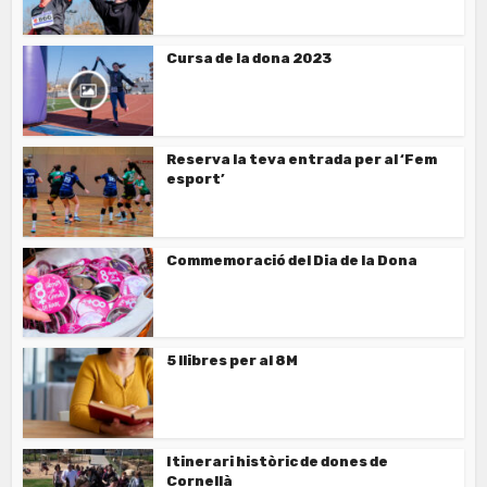
Cursa de la dona 2023
Reserva la teva entrada per al ‘Fem
esport’
Commemoració del Dia de la Dona
5 llibres per al 8M
Itinerari històric de dones de
Cornellà