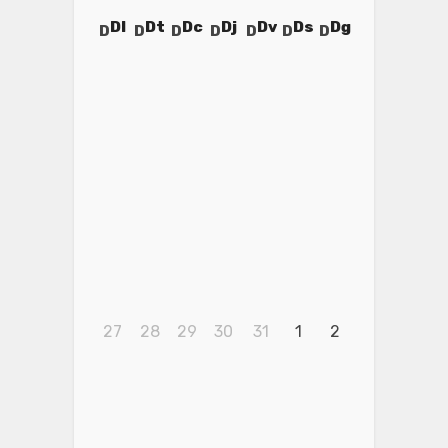
Dl
Dt
Dc
Dj
Dv
Ds
Dg
27
28
29
30
31
1
2