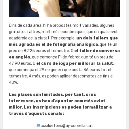
Dins de cada àrea, hi ha propostes molt variades, algunes
gratuïtes i altres, molt més econòmiques que en qualsevol
acadèmia de la ciutat. Per exemple,
un dels tallers que
més agrada és el de fotografia analògica
, que té un
preu de 82’25 euros el trimestre. O
el taller de conversa
en anglès
, que comença l’1 de febrer, que té un preu de
47’90 euros. O
el curs de ioga per millorar la salut
,
que comença el 29 de gener i que costa 36 euros tot el
trimestre. A més, es poden aplicar descomptes de fins al
40%.
Les places són limitades, per tant, si us
interessen, us heu d’apuntar com més aviat
millor. Les inscripcions es poden formalitzar a
través d’aquests canals:
ccsildefons@aj-cornella.cat