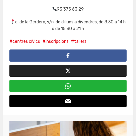
93 375 63 29
c. de la Gerdera, s/n, de dilluns a divendres, de 8.30 a 14 h
o de 15.30 a 21 h
centres cívics
inscripcions
tallers