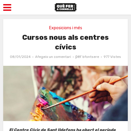
Exposicions i més
Cursos nous als centres
cívics
per
08/01/2024
Afegeix un comentari
bfontsere
977 Vistes
El Centre Cívic de Sant Ildefons ha obert el període