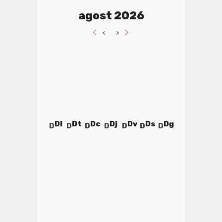
agost 2026
<
>
Dl
Dt
Dc
Dj
Dv
Ds
Dg