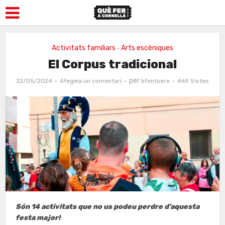
Activitats familiars
Arts escèniques
•
El Corpus tradicional
per
22/05/2024
Afegeix un comentari
bfontsere
469 Vistes
Són 14 activitats que no us podeu perdre d’aquesta
festa major!