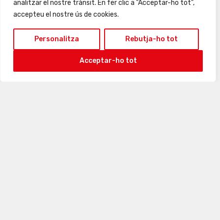
analitzar el nostre trànsit. En fer clic a "Acceptar-ho tot",
accepteu el nostre ús de cookies.
Personalitza
Rebutja-ho tot
Acceptar-ho tot
24
25
26
27
28
29
30