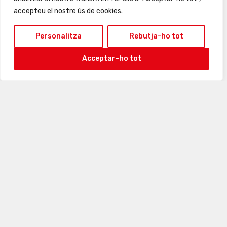
accepteu el nostre ús de cookies.
Personalitza
Rebutja-ho tot
Acceptar-ho tot
24
25
26
27
28
29
30