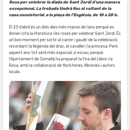
Rosa per celebrar la diada de Sant Jordi d’una manera
excepcional. La trobada tindrà lloc al voltant de la
casa consistorial, a la plaça de l’Església, de 10 a 20 h.
El 23 d’abril és un dels dies més macos de l’any perquè es
donen cita la literatura i les roses per celebrar Sant Jordi. És
un bon moment per sortir al carrer i gaudir de la celebració,
recordant la llegenda del drac, el cavaller i la princesa. Però
aquest any tot serà més especial, si escau, perquè
l’Ajuntament de Cornellà ha preparat la Fira del Llibre i la
Rosa, amb la col·laboració de floristeries, llibreries i autors
locals.