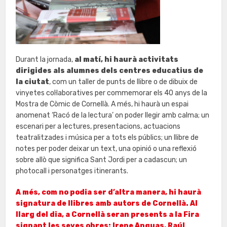
Durant la jornada,
al matí, hi haurà activitats
dirigides als alumnes dels centres educatius de
la ciutat
, com un taller de punts de llibre o de dibuix de
vinyetes col·laboratives per commemorar els 40 anys de la
Mostra de Còmic de Cornellà. A més, hi haurà un espai
anomenat ‘Racó de la lectura’ on poder llegir amb calma; un
escenari per a lectures, presentacions, actuacions
teatralitzades i música per a tots els públics; un llibre de
notes per poder deixar un text, una opinió o una reflexió
sobre allò que significa Sant Jordi per a cadascun; un
photocall i personatges itinerants.
A més, com no podia ser d’altra manera, hi haurà
signatura de llibres amb autors de Cornellà. Al
llarg del dia, a Cornellà seran presents a la Fira
signant les seves obres: Irene Anguas, Raúl