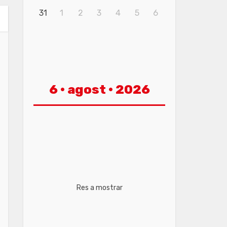
31
1
2
3
4
5
6
6 · agost · 2026
Res a mostrar