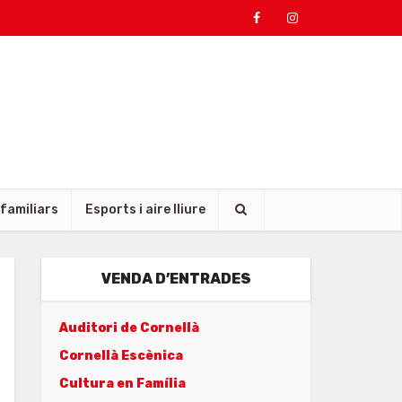
 familiars
Esports i aire lliure
VENDA D’ENTRADES
Auditori de Cornellà
Cornellà Escènica
Cultura en Família