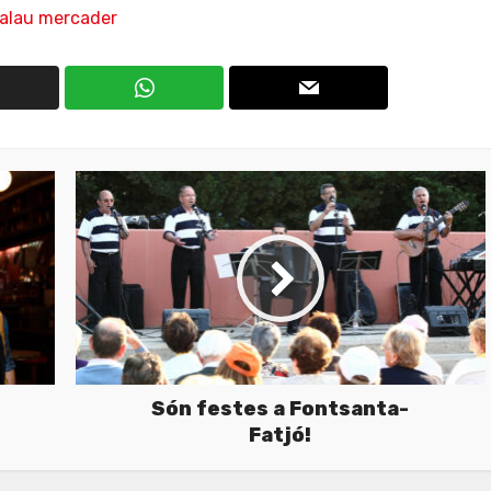
alau mercader
Són festes a Fontsanta-
Fatjó!