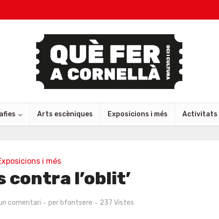
afies
Arts escèniques
Exposicions i més
Activitats
Exposicions i més
 contra l’oblit’
un comentari
per
bfontsere
237 Vistes