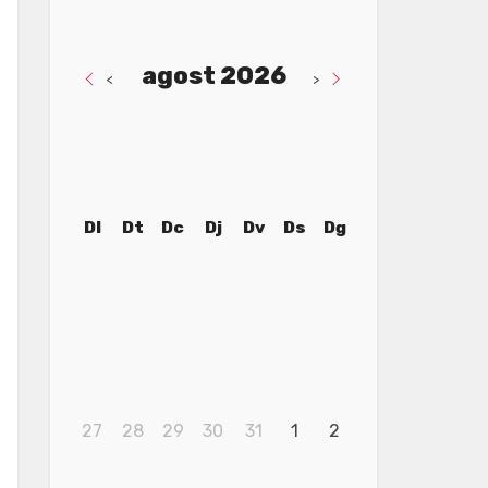
agost 2026
<
>
Dl
Dt
Dc
Dj
Dv
Ds
Dg
27
28
29
30
31
1
2