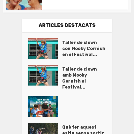
ARTICLES DESTACATS
Taller de clown
con Mooky Cornish
en el Festival...
Taller de clown
amb Mooky
Cornish al
Festival...
Què fer aquest
estiu sense sortir