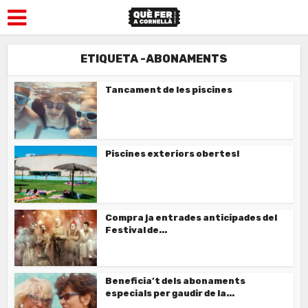
ETIQUETA -ABONAMENTS
Tancament de les piscines
Piscines exteriors obertes!
Compra ja entrades anticipades del
Festival de...
Beneficia’t dels abonaments
especials per gaudir de la...