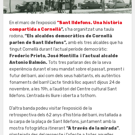
En el marc de l’exposició
“Sant Ildefons. Una història
compartida a Cornellà
”,
s’ha organitzat una taula
rodona,
“Els alcaldes democràtics de Cornellà
parlen de Sant Ildefons”,
amb els tres alcaldes que ha
tingut Cornellà durant l’actual període democràtic:
Frederic Prieto, José Montilla i l’actual alcalde
Antonio Balmón.
Tots tres parlaran des de la seva
experiència durant el seu mandat sobre el passat, present i
futur del barri, així com dels seus habitants, els autèntics
fonaments del barri! L’acte tindrà lloc aquest dijous 24 de
novembre, a les 19h, a l’auditori del Centre cultural Sant
Ildefons. L’entrada és lliure i oberta a tothom.
D’altra banda podeu visitar l’exposició de la
retrospectiva dels 62 anys d’història del barri, instal·lada a
la carpa de la plaça de Sant Ildefons, juntament amb la
mostra fotogràfica itinerant
“A través de la mirada”
,
plantejada des del respecte i l’afecte a totes aquelles