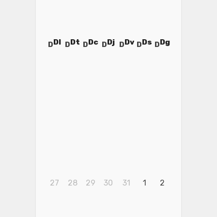
Dl
Dt
Dc
Dj
Dv
Ds
Dg
27
28
29
30
31
1
2