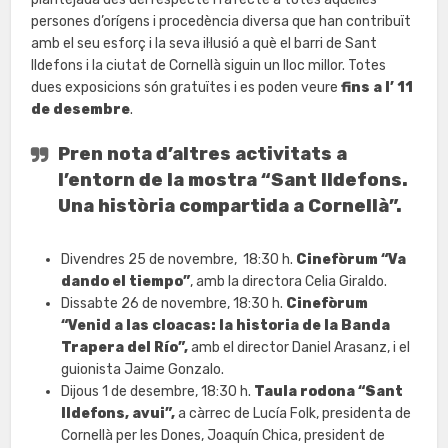
persones d’orígens i procedència diversa que han contribuït
amb el seu esforç i la seva il·lusió a què el barri de Sant
Ildefons i la ciutat de Cornellà siguin un lloc millor. Totes
dues exposicions són gratuïtes i es poden veure
fins a l’ 11
de desembre
.
Pren nota d’altres activitats a
l’entorn de la mostra “Sant Ildefons.
Una història compartida a Cornellà”.
Divendres 25 de novembre, 18:30 h.
Cinefòrum “Va
dando el tiempo”
, amb la directora Celia Giraldo.
Dissabte 26 de novembre, 18:30 h.
Cinefòrum
“Venid a las cloacas: la historia de la Banda
Trapera del Río”,
amb el director Daniel Arasanz, i el
guionista Jaime Gonzalo.
Dijous 1 de desembre, 18:30 h.
Taula rodona “Sant
Ildefons, avui”,
a càrrec de Lucía Folk, presidenta de
Cornellà per les Dones, Joaquín Chica, president de