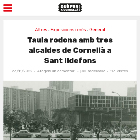
Altres
Exposicions i més
General
•
•
Taula rodona amb tres
alcaldes de Cornellà a
Sant Ildefons
per
23/11/2022
Afegeix un comentari
mdelvalle
113 Vistes