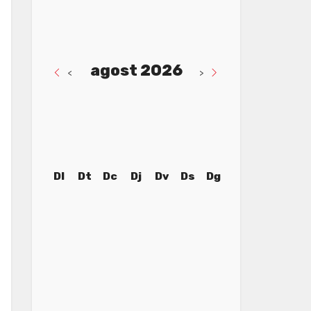
agost 2026
<
>
Dl
Dt
Dc
Dj
Dv
Ds
Dg