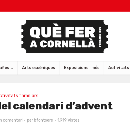
afies
Arts escèniques
Exposicions i més
Activitats
ctivitats familiars
el calendari d’advent
un comentari
per
bfontsere
1.919 Vistes