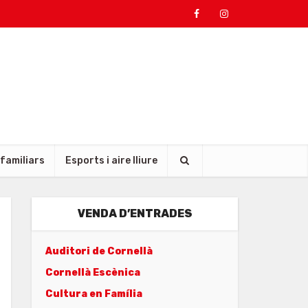
 familiars
Esports i aire lliure
VENDA D’ENTRADES
Auditori de Cornellà
Cornellà Escènica
Cultura en Família