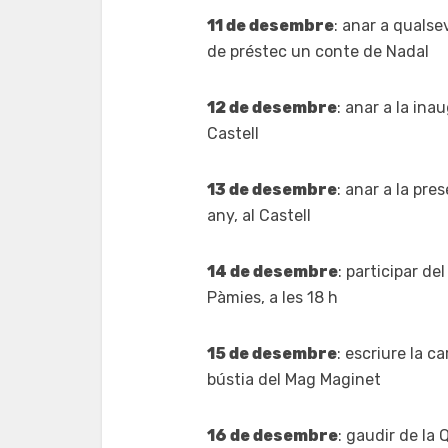
11 de desembre
: anar a qualse
de préstec un conte de Nadal
12 de desembre
: anar a la ina
Castell
13 de desembre
: anar a la pre
any, al Castell
14 de desembre
: participar de
Pàmies, a les 18 h
15 de desembre
: escriure la ca
bústia del Mag Maginet
16 de desembre
: gaudir de la 