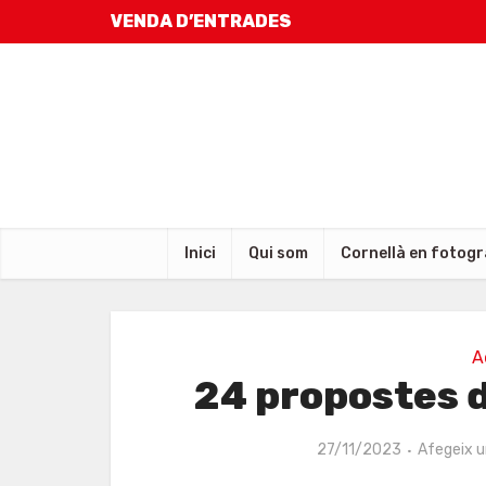
VENDA D’ENTRADES
Inici
Qui som
Cornellà en fotogr
A
24 propostes d
27/11/2023
Afegeix 