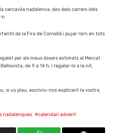
 la cercavila nadalenca, des dels carrers dels
0 h
Infantil de la Fira de Cornellà i pujar-te’n en tots
egalet per als meus éssers estimats al Mercat
ellavista, de 9 a 14 h, i regalar-lo a la nit,
eu, si us plau, escriviu-nos explicant la vostra
ts nadalenques
calendari advent