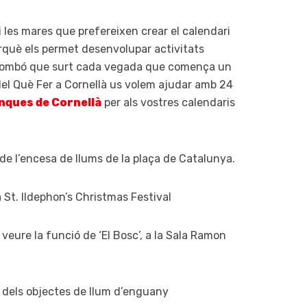
 les mares que prefereixen crear el calendari
 perquè els permet desenvolupar activitats
c bombó que surt cada vegada que comença un
del Què Fer a Cornellà us volem ajudar amb 24
nques de Cornellà
per als vostres calendaris
a de l’encesa de llums de la plaça de Catalunya.
a St. Ildephon’s Christmas Festival
 i veure la funció de ‘El Bosc’, a la Sala Ramon
a dels objectes de llum d’enguany