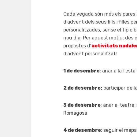
Cada vegada són més els pares i
d’advent dels seus fills i filles
personalitzades, sense el típi
nou dia. Per aquest motiu, des 
propostes d’
activitats nadale
d’advent personalitzat!
1 de desembre
: anar a la fest
2 de desembre:
participar de l
3 de desembre
: anar al teatre
Romagosa
4 de desembre
: seguir el map