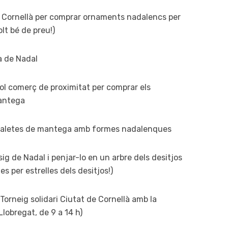
n Cornellà per comprar ornaments nadalencs per
olt bé de preu!)
sa de Nadal
vol comerç de proximitat per comprar els
mantega
 galetes de mantega amb formes nadalenques
sig de Nadal i penjar-lo en un arbre dels desitjos
s per estrelles dels desitjos!)
l Torneig solidari Ciutat de Cornellà amb la
Llobregat, de 9 a 14 h)