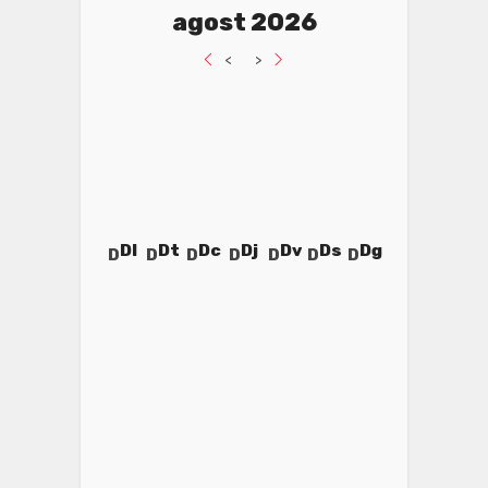
agost 2026
<
>
Dl
Dt
Dc
Dj
Dv
Ds
Dg