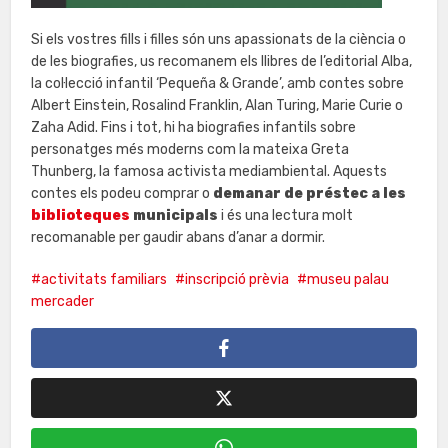
Si els vostres fills i filles són uns apassionats de la ciència o
de les biografies, us recomanem els llibres de l’editorial Alba,
la col·lecció infantil ‘Pequeña & Grande’, amb contes sobre
Albert Einstein, Rosalind Franklin, Alan Turing, Marie Curie o
Zaha Adid. Fins i tot, hi ha biografies infantils sobre
personatges més moderns com la mateixa Greta
Thunberg, la famosa activista mediambiental. Aquests
contes els podeu comprar o
demanar de préstec a les
biblioteques
municipals
i és una lectura molt
recomanable per gaudir abans d’anar a dormir.
activitats familiars
inscripció prèvia
museu palau
mercader