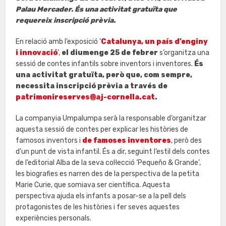
Palau Mercader. És una activitat gratuïta que
requereix inscripció prèvia.
En relació amb l’exposició ‘
Catalunya, un país d’enginy
i innovació
’,
el diumenge 25 de febrer
s’organitza una
sessió de contes infantils sobre inventors i inventores.
És
una activitat gratuïta, però que, com sempre,
necessita inscripció prèvia a través de
patrimonireserves@aj-cornella.cat
.
La companyia Umpalumpa serà la responsable d’organitzar
aquesta sessió de contes per explicar les històries de
famosos inventors i
de famoses inventores
, però des
d’un punt de vista infantil. És a dir, seguint l’estil dels contes
de l’editorial Alba de la seva col·lecció ‘Pequeño & Grande’,
les biografies es narren des de la perspectiva de la petita
Marie Curie, que somiava ser científica. Aquesta
perspectiva ajuda els infants a posar-se a la pell dels
protagonistes de les històries i fer seves aquestes
experiències personals.