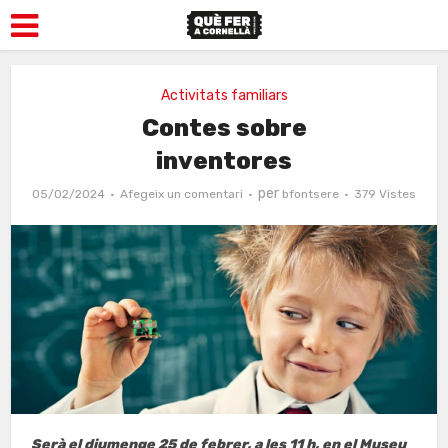
Activitats familiars
Contes sobre
inventores
per
05/02/2024
Afegeix un comentari
bfontsere
379 Vistes
Serà el diumenge 25 de febrer, a les 11 h, en el Museu