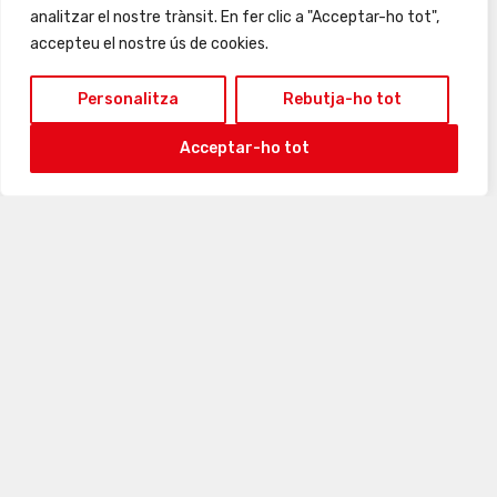
analitzar el nostre trànsit. En fer clic a "Acceptar-ho tot",
24
25
26
27
28
29
30
accepteu el nostre ús de cookies.
Personalitza
Rebutja-ho tot
Acceptar-ho tot
31
1
2
3
4
5
6