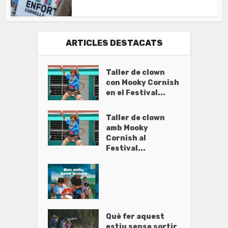
ARTICLES DESTACATS
Taller de clown
con Mooky Cornish
en el Festival...
Taller de clown
amb Mooky
Cornish al
Festival...
Què fer aquest
estiu sense sortir