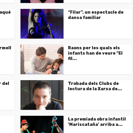
laqué
“Filar”, un espectacle de
dansa familiar
ermell
Raons per les quals els
.
infants han de veure “El
fil...
 del
Trobada dels Clubs de
lectura de la Xarxa de...
La premiada obra infantil
‘Mariscataña’ arriba a...