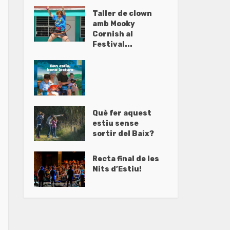
Taller de clown
amb Mooky
Cornish al
Festival...
Què fer aquest
estiu sense
sortir del Baix?
Recta final de les
Nits d’Estiu!