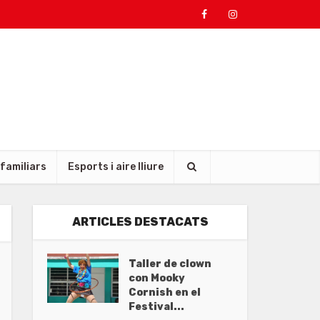
 familiars
Esports i aire lliure
ARTICLES DESTACATS
Taller de clown
con Mooky
Cornish en el
Festival...