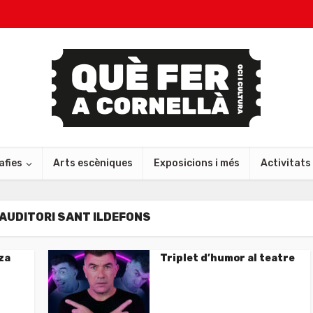
afies
Arts escèniques
Exposicions i més
Activitats
-AUDITORI SANT ILDEFONS
za
Triplet d’humor al teatre