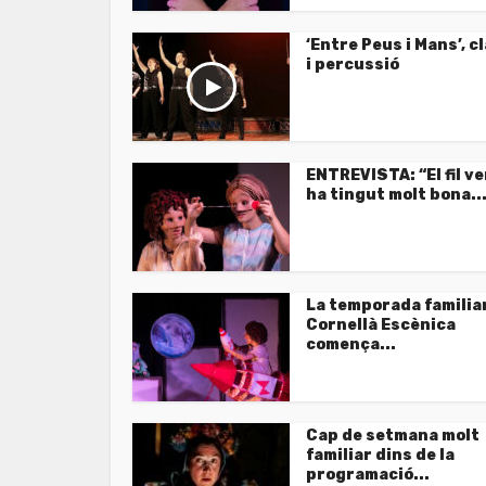
‘Entre Peus i Mans’, c
i percussió
ENTREVISTA: “El fil v
ha tingut molt bona..
La temporada familiar
Cornellà Escènica
comença...
Cap de setmana molt
familiar dins de la
programació...