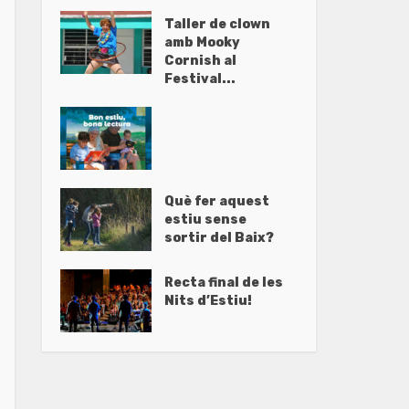
Taller de clown
amb Mooky
Cornish al
Festival...
Què fer aquest
estiu sense
sortir del Baix?
Recta final de les
Nits d’Estiu!