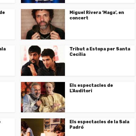
nde
Miguel Rivera ‘Maga’, en
concert
ala
Tribut a Estopa per Santa
Cecília
Els espectacles de
L’Auditori
e
Els espectacles de la Sala
Padró