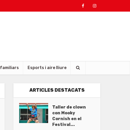
 familiars
Esports i aire lliure
ARTICLES DESTACATS
Taller de clown
con Mooky
Cornish en el
Festival...