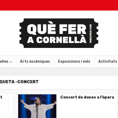
afies
Arts escèniques
Exposicions i més
Activitats
IQUETA -CONCERT
rt
Concert de dones a l’òpera