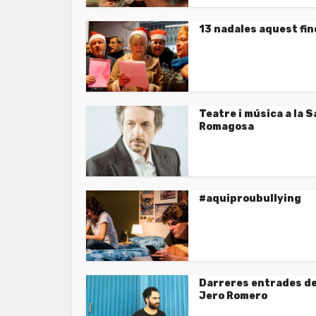
13 nadales aquest fi
Teatre i música a la S
Romagosa
#aquiproubullying
Darreres entrades d
Jero Romero