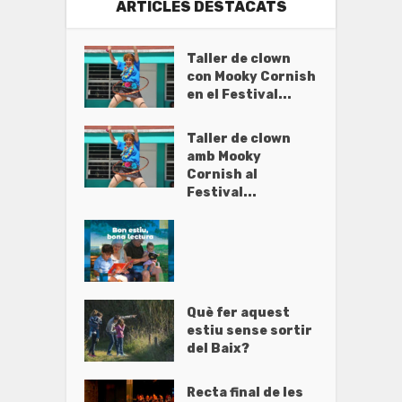
ARTICLES DESTACATS
Taller de clown
con Mooky Cornish
en el Festival...
Taller de clown
amb Mooky
Cornish al
Festival...
Què fer aquest
estiu sense sortir
del Baix?
Recta final de les